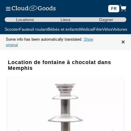
FR
Locations
Lieux
Gagner
Scooter
Fauteuil roulant
Bébés et enfants
Médical
Fête
Vélos
Voitures d
Some info has been automatically translated.
Show
×
original
Location de fontaine à chocolat dans
Memphis