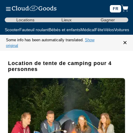
FR
Locations
Lieux
Gagner
Scooter
Fauteuil roulant
Bébés et enfants
Médical
Fête
Vélos
Voitures d
Some info has been automatically translated.
Show
×
original
Location de tente de camping pour 4
personnes