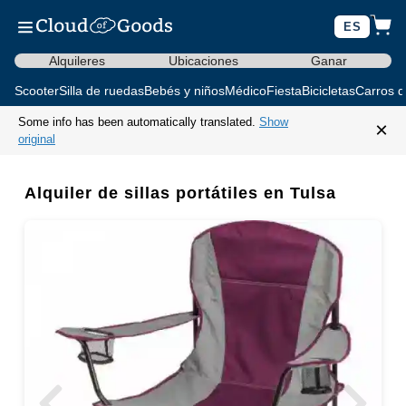
ES
Alquileres
Ubicaciones
Ganar
Scooter
Silla de ruedas
Bebés y niños
Médico
Fiesta
Bicicletas
Carros d
Some info has been automatically translated.
Show
×
original
Alquiler de sillas portátiles en Tulsa