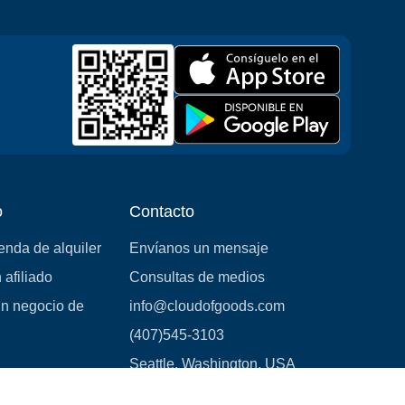
o
Contacto
ienda de alquiler
Envíanos un mensaje
 afiliado
Consultas de medios
un negocio de
info@cloudofgoods.com
(407)545-3103
Seattle, Washington, USA