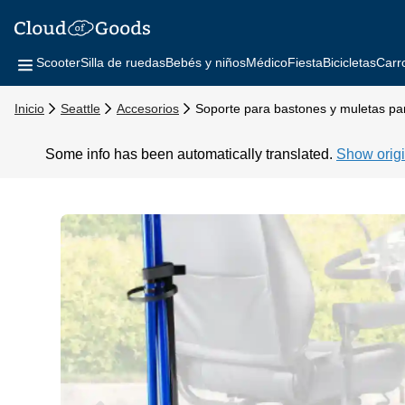
Scooter
Silla de ruedas
Bebés y niños
Médico
Fiesta
Bicicletas
Carr
Inicio
Seattle
Accesorios
Soporte para bastones y muletas pa
Some info has been automatically translated.
Show origi