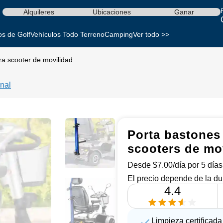
Alquileres
Ubicaciones
Ganar
os de Golf
Vehículos Todo Terreno
Camping
Ver todo >>
ra scooter de movilidad
nal
Porta bastones 
scooters de mov
Desde $7.00/día por 5 días 
El precio depende de la du
4.4
Limpieza certificada