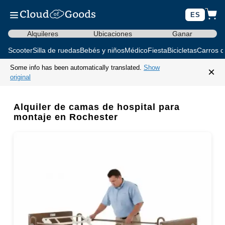
ES
Alquileres
Ubicaciones
Ganar
Scooter
Silla de ruedas
Bebés y niños
Médico
Fiesta
Bicicletas
Carros d
Some info has been automatically translated.
Show
×
original
Alquiler de camas de hospital para
montaje en Rochester