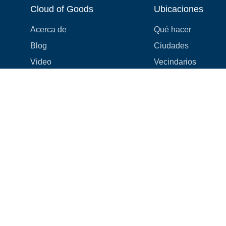
Cloud of Goods
Ubicaciones
Acerca de
Qué hacer
Blog
Ciudades
Video
Vecindarios
Reseñas
Atracciones
Cupones y Promociones
Hoteles
Lista de Precios
Experiencias
Preguntas Frecuentes
Eventos
¡Estamos contratando! 👋
Cruceros
Tiendas
Cómo solucionamos los
problemas
Recompensas Cloud9