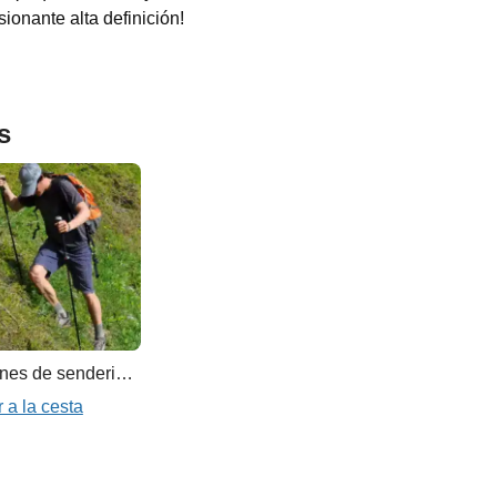
ionante alta definición!
s
Bastones de senderismo/trekking
 a la cesta