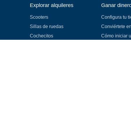
Explorar alquileres
Ganar diner
Scooters
Configura tu t
Sillas de ruedas
Conviértete en
Cochecitos
Cómo iniciar 
alquiler
Resorteras
Equipo médico
Castillos inflables
Camping
Automóviles
Explorar todo