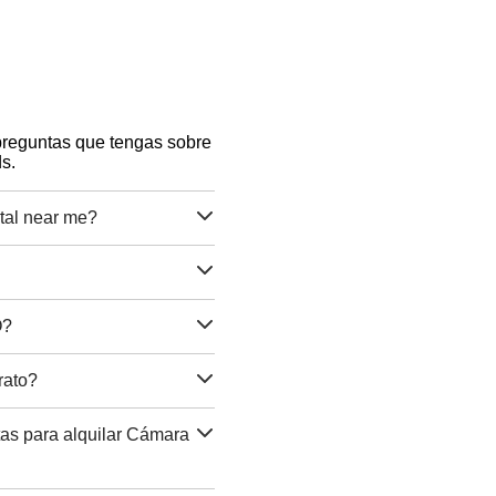
 preguntas que tengas sobre
s.
al near me?
O?
rato?
as para alquilar Cámara