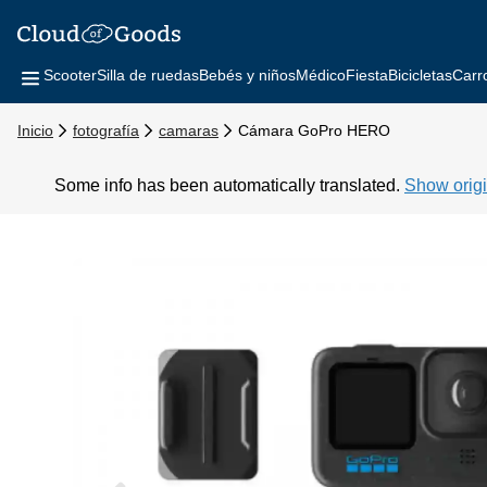
Scooter
Silla de ruedas
Bebés y niños
Médico
Fiesta
Bicicletas
Carr
Inicio
fotografía
camaras
Cámara GoPro HERO
Some info has been automatically translated.
Show origi