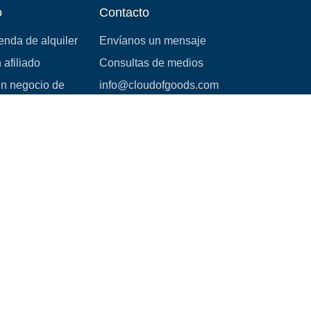
o
Contacto
ienda de alquiler
Envíanos un mensaje
 afiliado
Consultas de medios
un negocio de
info@cloudofgoods.com
(407)545-3103
3730 Coconut Creek Parkway,
Suite 110,
Coconut Creek, FL.33066
Métodos de pago