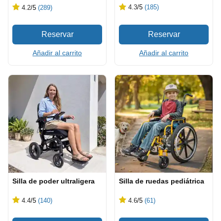
4.3
/5
(185)
4.2
/5
(289)
Añadir al carrito
Añadir al carrito
Silla de poder ultraligera
Silla de ruedas pediátrica
4.4
/5
(140)
4.6
/5
(61)