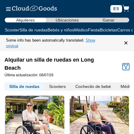
ES
Alquileres
Ubicaciones
Ganar
Scooter
Silla de ruedas
Bebés y niños
Médico
Fiesta
Bicicletas
Carros d
Some info has been automatically translated.
Show
×
original
Alquilar un silla de ruedas en Long
Beach
Última actualización: 08/07/26
Silla de ruedas
Scooters
Cochecito de bebé
Médic