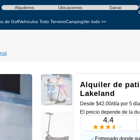
Alquileres
Ubicaciones
Ganar
os de Golf
Vehículos Todo Terreno
Camping
Ver todo >>
nal
Alquiler de pat
Lakeland
Desde $42.00/día por 5 día
El precio depende de la du
4.4
Entregado donde qu