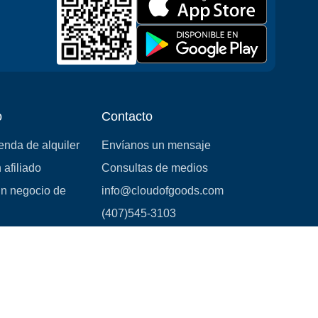
o
Contacto
ienda de alquiler
Envíanos un mensaje
 afiliado
Consultas de medios
un negocio de
info@cloudofgoods.com
(407)545-3103
Lakeland, Florida, USA
Métodos de pago