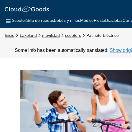
Scooter
Silla de ruedas
Bebés y niños
Médico
Fiesta
Bicicletas
Carr
Inicio
Lakeland
movilidad
scooters
Patinete Eléctrico
Some info has been automatically translated.
Show origi