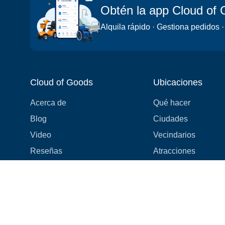
Obtén la app Cloud of
Alquila rápido · Gestiona pedidos ·
Cloud of Goods
Ubicaciones
Acerca de
Qué hacer
Blog
Ciudades
Video
Vecindarios
Reseñas
Atracciones
Cupones y Promociones
Hoteles
Lista de Precios
Experiencias
Preguntas Frecuentes
Eventos
¡Estamos contratando! 👋
Cruceros