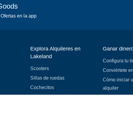
 Goods
 Ofertas en la app
Explora Alquileres en
Ganar diner
Lakeland
Configura tu t
Scooters
Conviértete en
Sillas de ruedas
Cómo iniciar 
Cochecitos
alquiler
Resorteras
Equipo médico
Castillos inflables
Camping