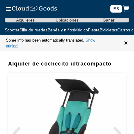
ES
Alquileres
Ubicaciones
Ganar
Scooter
Silla de ruedas
Bebés y niños
Médico
Fiesta
Bicicletas
Carros d
Some info has been automatically translated.
Show
×
original
Alquiler de cochecito ultracompacto