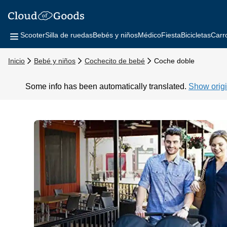
Scooter
Silla de ruedas
Bebés y niños
Médico
Fiesta
Bicicletas
Carr
Inicio
Bebé y niños
Cochecito de bebé
Coche doble
Some info has been automatically translated.
Show origi