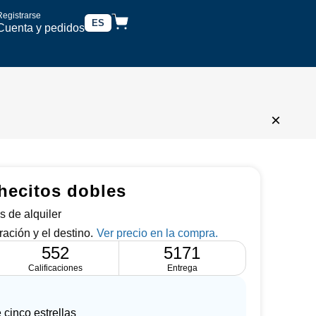
Registrarse
ES
Cuenta y pedidos
×
hecitos dobles
s de alquiler
ración y el destino.
552
5171
Calificaciones
Entrega
 cinco estrellas