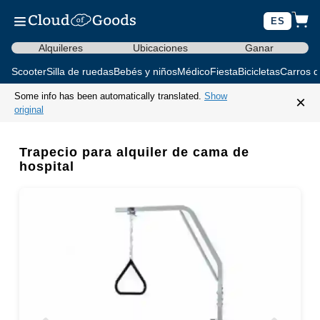
ES
Alquileres
Ubicaciones
Ganar
Scooter
Silla de ruedas
Bebés y niños
Médico
Fiesta
Bicicletas
Carros d
Some info has been automatically translated.
Show
×
original
Trapecio para alquiler de cama de
hospital