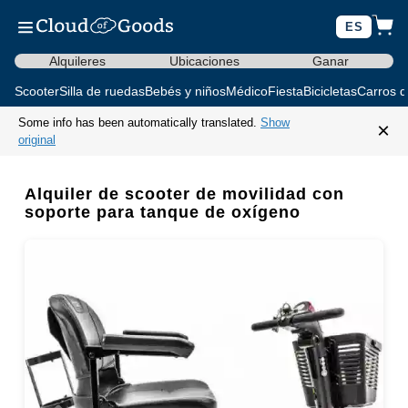
ES
Alquileres
Ubicaciones
Ganar
Scooter
Silla de ruedas
Bebés y niños
Médico
Fiesta
Bicicletas
Carros d
Some info has been automatically translated.
Show
×
original
Alquiler de scooter de movilidad con
soporte para tanque de oxígeno