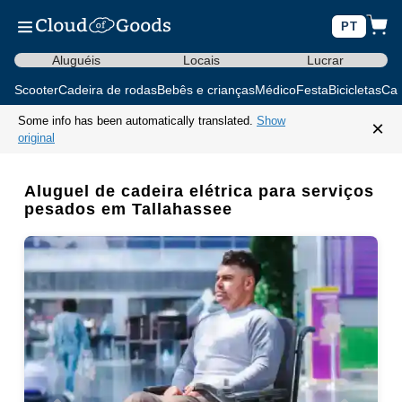
PT
Aluguéis
Locais
Lucrar
Scooter
Cadeira de rodas
Bebês e crianças
Médico
Festa
Bicicletas
Car
Some info has been automatically translated.
Show
×
original
Aluguel de cadeira elétrica para serviços
pesados em Tallahassee