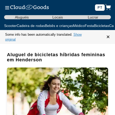
PT
Aluguéis
Locais
Lucrar
Scooter
Cadeira de rodas
Bebês e crianças
Médico
Festa
Bicicletas
Car
Some info has been automatically translated.
Show
×
original
Aluguel de bicicletas híbridas femininas
em Henderson