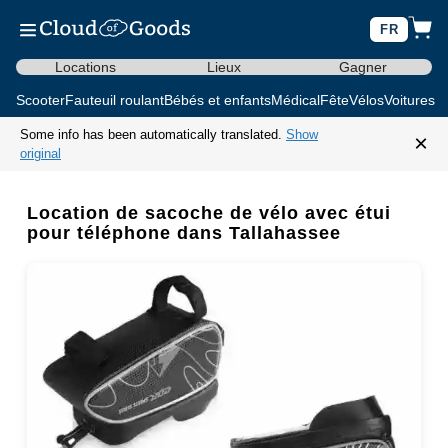
FR
Locations
Lieux
Gagner
Scooter
Fauteuil roulant
Bébés et enfants
Médical
Fête
Vélos
Voitures d
Some info has been automatically translated.
Show
×
original
Location de sacoche de vélo avec étui
pour téléphone dans Tallahassee