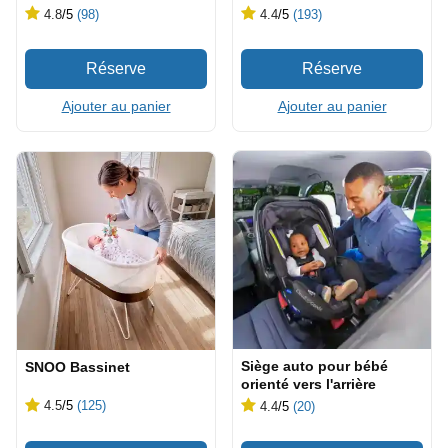
4.8
/5
(98)
4.4
/5
(193)
Ajouter au panier
Ajouter au panier
Siège auto pour bébé
SNOO Bassinet
orienté vers l'arrière
4.5
/5
(125)
4.4
/5
(20)