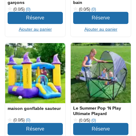
garçons
bain
(0.0
/5
)
(0)
(0.0
/5
)
(0)
Ajouter au panier
Ajouter au panier
Le Summer Pop ‘N Play
maison gonflable sauteur
Ultimate Playard
(0.0
/5
)
(0)
(0.0
/5
)
(0)