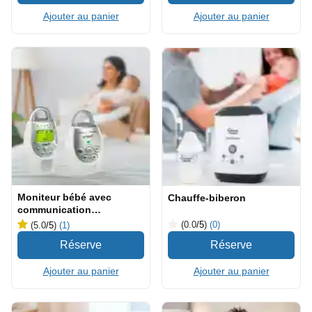
Ajouter au panier
Ajouter au panier
Moniteur bébé avec
Chauffe-biberon
communication
bidirectionnelle
(0.0
/5
)
(0)
(5.0
/5
)
(1)
Ajouter au panier
Ajouter au panier