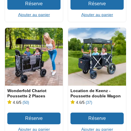
Ajouter au panier
Ajouter au panier
Wonderfold Chariot
Location de Keenz -
Poussette 2 Places
Poussette double Wagon
4.6
/5
(50)
4.6
/5
(37)
Ajouter au panier
Ajouter au panier