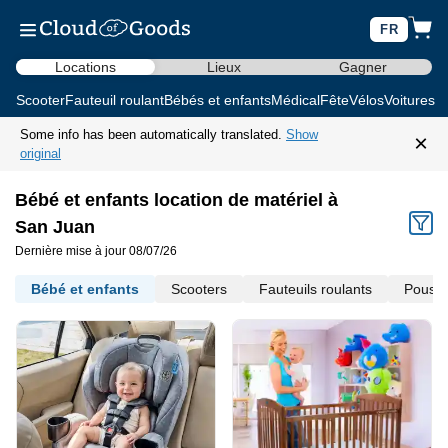
FR
Locations
Lieux
Gagner
Scooter
Fauteuil roulant
Bébés et enfants
Médical
Fête
Vélos
Voitures d
Some info has been automatically translated.
Show
×
original
Bébé et enfants location de matériel à
San Juan
Dernière mise à jour 08/07/26
Bébé et enfants
Scooters
Fauteuils roulants
Pousse