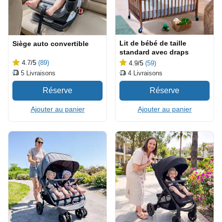
Lit de bébé de taille
Siège auto convertible
standard avec draps
4.7
/5
(89)
4.9
/5
(59)
5
Livraisons
4
Livraisons
Ajouter au panier
Ajouter au panier