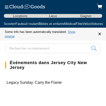
Locations
Lieux
Gagner
Scooter
Fauteuil roulant
Bébés et enfants
Médical
Fête
Vélos
Voitures d
Some info has been automatically translated.
Show
×
original
Événements dans Jersey City New
Jersey
Legacy Sunday: Carry the Flame