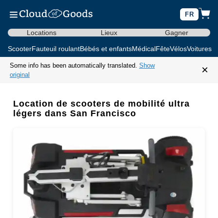
FR
Locations
Lieux
Gagner
Scooter
Fauteuil roulant
Bébés et enfants
Médical
Fête
Vélos
Voitures d
Some info has been automatically translated.
Show
×
original
Location de scooters de mobilité ultra
légers dans San Francisco