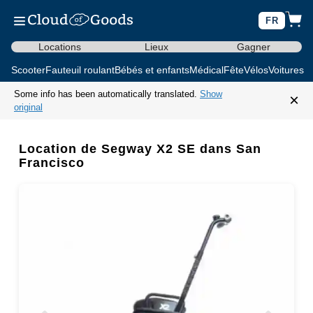
FR
Locations
Lieux
Gagner
Scooter
Fauteuil roulant
Bébés et enfants
Médical
Fête
Vélos
Voitures d
Some info has been automatically translated.
Show
×
original
Location de Segway X2 SE dans San
Francisco