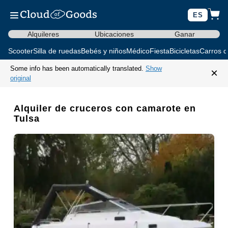
ES
Alquileres
Ubicaciones
Ganar
Scooter
Silla de ruedas
Bebés y niños
Médico
Fiesta
Bicicletas
Carros d
Some info has been automatically translated.
Show
×
original
Alquiler de cruceros con camarote en
Tulsa