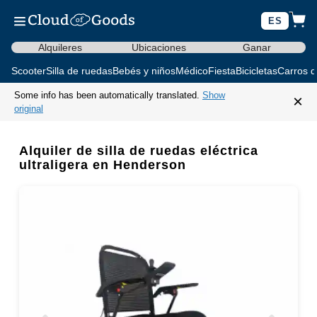
ES
Alquileres
Ubicaciones
Ganar
Scooter
Silla de ruedas
Bebés y niños
Médico
Fiesta
Bicicletas
Carros d
Some info has been automatically translated.
Show
×
original
Alquiler de silla de ruedas eléctrica
ultraligera en Henderson