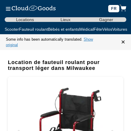
FR
Locations
Lieux
Gagner
Scooter
Fauteuil roulant
Bébés et enfants
Médical
Fête
Vélos
Voitures d
Some info has been automatically translated.
Show
×
original
Location de fauteuil roulant pour
transport léger dans Milwaukee