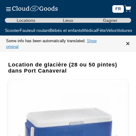
FR
Locations
Lieux
Gagner
Scooter
Fauteuil roulant
Bébés et enfants
Médical
Fête
Vélos
Voitures d
Some info has been automatically translated.
Show
×
original
Location de glacière (28 ou 50 pintes)
dans Port Canaveral